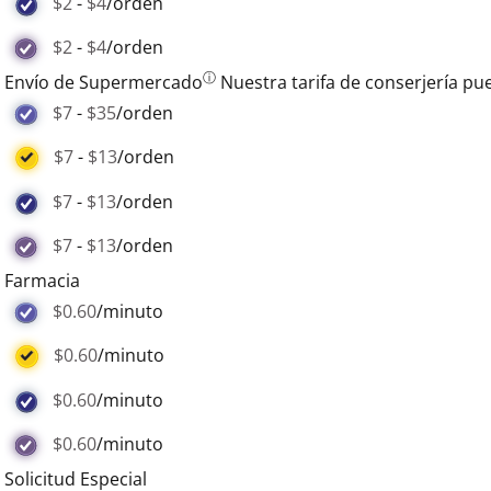
$2
-
$4
/orden
$2
-
$4
/orden
ⓘ
Envío de Supermercado
Nuestra tarifa de conserjería pue
$7
-
$35
/orden
$7
-
$13
/orden
$7
-
$13
/orden
$7
-
$13
/orden
Farmacia
$0.60
/minuto
$0.60
/minuto
$0.60
/minuto
$0.60
/minuto
Solicitud Especial