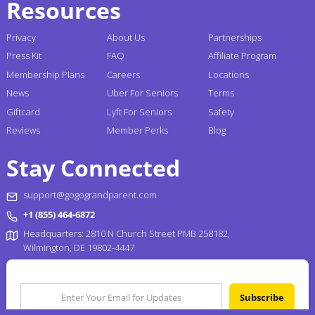
Resources
Privacy
About Us
Partnerships
Press Kit
FAQ
Affiliate Program
Membership Plans
Careers
Locations
News
Uber For Seniors
Terms
Giftcard
Lyft For Seniors
Safety
Reviews
Member Perks
Blog
Stay Connected
support@gogograndparent.com
+1 (855) 464-6872
Headquarters: 2810 N Church Street PMB 258182,
Wilmington, DE 19802-4447