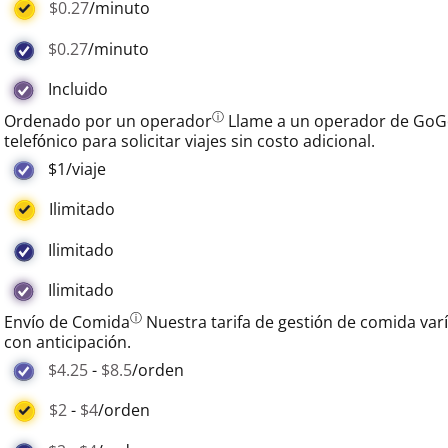
$0.27
/minuto
$0.27
/minuto
Incluido
ⓘ
Ordenado por un operador
Llame a un operador de GoGo 
telefónico para solicitar viajes sin costo adicional.
$1/viaje
Ilimitado
Ilimitado
Ilimitado
ⓘ
Envío de Comida
Nuestra tarifa de gestión de comida var
con anticipación.
$4.25
-
$8.5
/orden
$2
-
$4
/orden