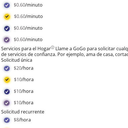
$0.60
/minuto
$0.60
/minuto
$0.60
/minuto
$0.60
/minuto
ⓘ
Servicios para el Hogar
Llame a GoGo para solicitar cual
de servicios de confianza. Por ejemplo, ama de casa, cort
Solicitud única
$20
/hora
$10
/hora
$10
/hora
$10
/hora
Solicitud recurrente
$8
/hora